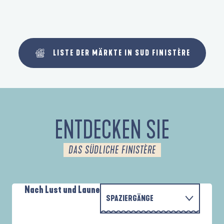
LISTE DER MÄRKTE IN SUD FINISTÈRE
ENTDECKEN SIE
DAS SÜDLICHE FINISTÈRE
Nach Lust und Laune
SPAZIERGÄNGE
P