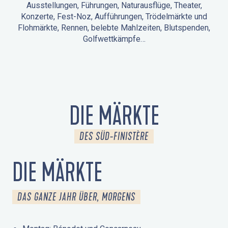
Ausstellungen, Führungen, Naturausflüge, Theater,
Konzerte, Fest-Noz, Aufführungen, Trödelmärkte und
Flohmärkte, Rennen, belebte Mahlzeiten, Blutspenden,
Golfwettkämpfe…
ANIMATIONEN IN LA FORÊT-FOUESNANT
VERANSTALTUNGEN IN DER UMGEBUNG
FEST NOZ
MÄRKTE
FEUERWERK
TAGE DES KULTURERBES
NATURAUSFLUG / GEFÜHRTE TOUR
ANIMATIONEN FÜR KINDER
DIE MÄRKTE
DES SÜD-FINISTÈRE
DIE MÄRKTE
DAS GANZE JAHR ÜBER, MORGENS