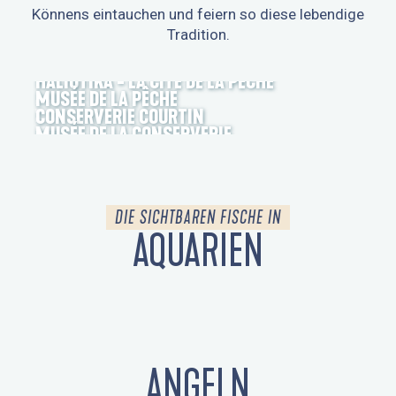
Könnens eintauchen und feiern so diese lebendige
Tradition.
HALIOTIKA - LA CITÉ DE LA PÊCHE
MUSÉE DE LA PÊCHE
CONSERVERIE COURTIN
MUSÉE DE LA CONSERVERIE
DIE SICHTBAREN FISCHE IN
AQUARIEN
AQUASHOW, AQUARIUMS ET SPECTACLE
OCÉANOPOLIS
LE MARINARIUM
D'OISEAUX
ANGELN