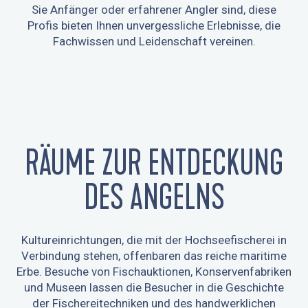
Sie Anfänger oder erfahrener Angler sind, diese
COMPAGNIE MARITIME ESCAL'OUEST -
Profis bieten Ihnen unvergessliche Erlebnisse, die
LE SANTA-MARIA - PÊCHE EN MER
ALLONS PÊCHER
LORIENT BRETAGNE SUD
Fachwissen und Leidenschaft vereinen.
ANGELN
MOTORISIERTE KABINENBOOTE
KREUZFAHRTEN
Concarneau
Riec-sur-Belon
Lorient
RÄUME ZUR ENTDECKUNG
DES ANGELNS
Kultureinrichtungen, die mit der Hochseefischerei in
Verbindung stehen, offenbaren das reiche maritime
Erbe. Besuche von Fischauktionen, Konservenfabriken
und Museen lassen die Besucher in die Geschichte
der Fischereitechniken und des handwerklichen