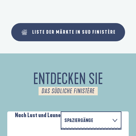
LISTE DER MÄRKTE IN SUD FINISTÈRE
ENTDECKEN SIE
DAS SÜDLICHE FINISTÈRE
Nach Lust und Laune
SPAZIERGÄNGE
P