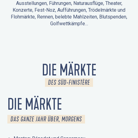
Ausstellungen, Führungen, Naturausflüge, Theater,
Konzerte, Fest-Noz, Aufführungen, Trödelmärkte und
Flohmärkte, Rennen, belebte Mahlzeiten, Blutspenden,
Golfwettkämpfe…
ANIMATIONEN IN LA FORÊT-FOUESNANT
VERANSTALTUNGEN IN DER UMGEBUNG
FEST NOZ
MÄRKTE
FEUERWERK
TAGE DES KULTURERBES
NATURAUSFLUG / GEFÜHRTE TOUR
ANIMATIONEN FÜR KINDER
DIE MÄRKTE
DES SÜD-FINISTÈRE
DIE MÄRKTE
DAS GANZE JAHR ÜBER, MORGENS