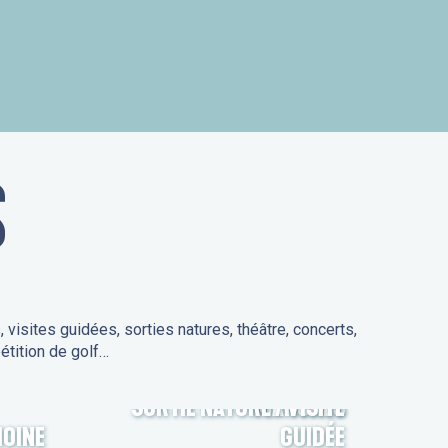
is
S
isites guidées, sorties natures, théâtre, concerts,
étition de golf…
SORTIE NATURE / VISITE
MARCHÉS
MOINE
GUIDÉE