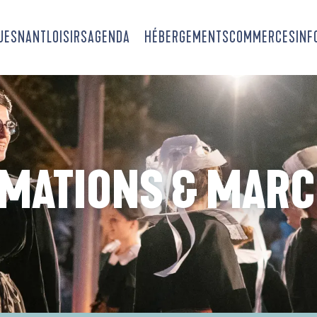
OUESNANT
LOISIRS
AGENDA
HÉBERGEMENTS
COMMERCES
INF
MATIONS & MAR