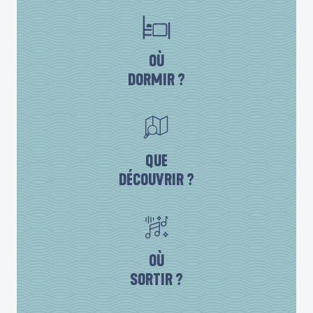
OÙ
DORMIR ?
QUE
DÉCOUVRIR ?
OÙ
SORTIR ?