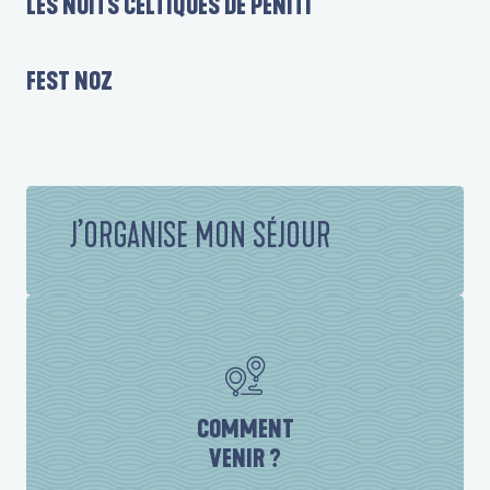
LES NUITS CELTIQUES DE PENITI
FEST NOZ
J’ORGANISE MON SÉJOUR
COMMENT
VENIR ?