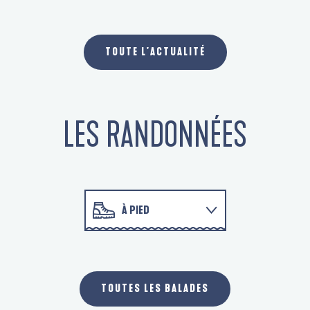
PÊCHE À PIED – INTERDICTION PERMANENTE
TOUTE L'ACTUALITÉ
LES RANDONNÉES
À PIED
D'UN PORT À L'AUTRE
À VÉLO
TOUTES LES BALADES
EN KAYAK, PADDLE...