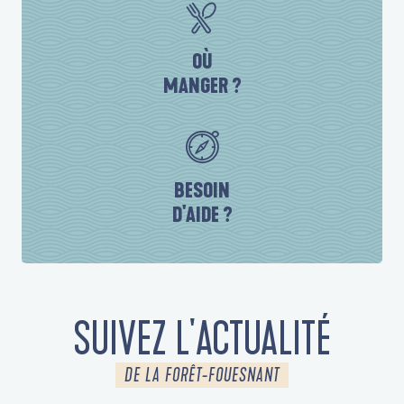
OÙ
MANGER ?
BESOIN
D'AIDE ?
SUIVEZ L'ACTUALITÉ
DE LA FORÊT-FOUESNANT