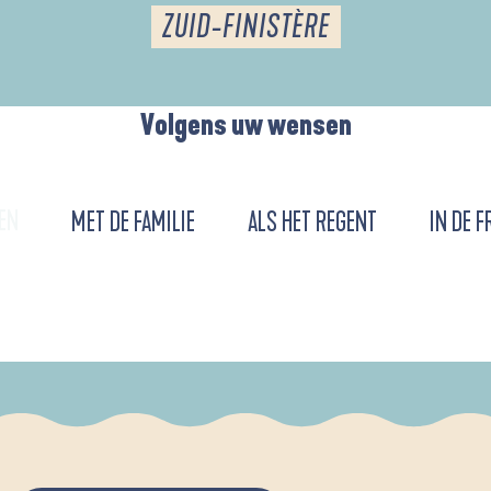
ZUID-FINISTÈRE
Volgens uw wensen
EN
MET DE FAMILIE
ALS HET REGENT
IN DE F
DE L'ANSE DE LA FORÊT