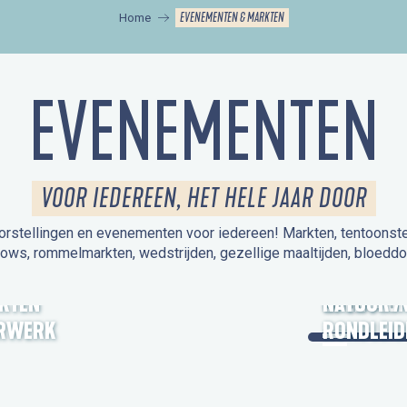
EVENEMENTEN & MARKTEN
Home
EVENEMENTEN
VOOR IEDEREEN, HET HELE JAAR DOOR
orstellingen en evenementen voor iedereen! Markten, tentoonstelli
hows, rommelmarkten, wedstrijden, gezellige maaltijden, bloeddo
UITSTAPJE
KTEN
OPEN MO
NATUUR /
RWERK
RONDLEID