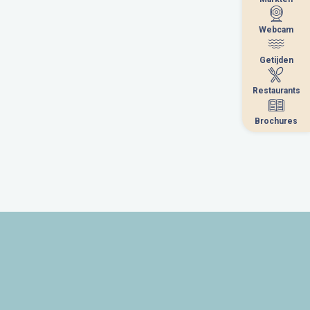
Webcam
Webcam
Getijden
Getijden
Restaurants
Restaurants
Brochures
Brochures