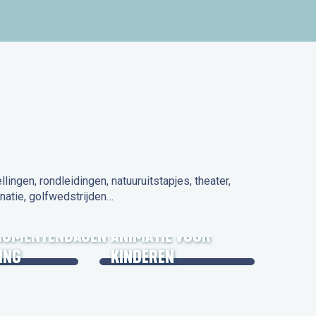
ngen, rondleidingen, natuuruitstapjes, theater,
natie, golfwedstrijden…
 IN DE
NUMENTENDAGEN
ANIMATIE VOOR
ING
KINDEREN