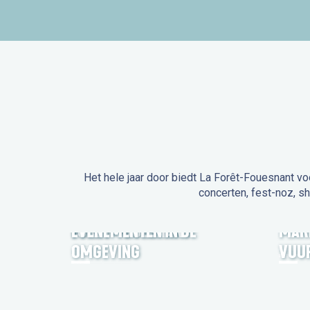
Het hele jaar door biedt La Forêt-Fouesnant vo
concerten, fest-noz, s
EVENEMENTEN IN LA
FORÊT-FOUESNANT
EVENEMENTEN IN DE
MAR
OMGEVING
VUU
FEST NOZ