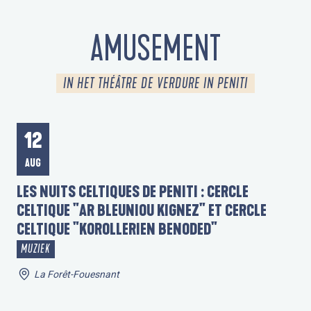
AMUSEMENT
IN HET THÉÂTRE DE VERDURE IN PENITI
12
1
AUG
A
LES NUITS CELTIQUES DE PENITI : CERCLE
SO
CELTIQUE "AR BLEUNIOU KIGNEZ" ET CERCLE
CELTIQUE "KOROLLERIEN BENODED"
MUZIEK
La Forêt-Fouesnant