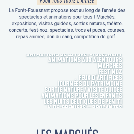
POUR TOUS TOUTE L'ANNÉE
La Forêt-Fouesnant propose tout au long de l’année des
spectacles et animations pour tous ! Marchés,
expositions, visites guidées, sorties natures, théâtre,
concerts, fest-noz, spectacles, trocs et puces, courses,
repas animés, don du sang, compétition de golf…
ANIMATIONS DE LA FORÊT-FOUESNANT
ANIMATIONS AUX ALENTOURS
MARCHÉS
FEST NOZ
FEUX D’ARTIFICES
JOURNÉES DU PATRIMOINE
SORTIE NATURE / VISITE GUIDÉE
ANIMATIONS POUR LES ENFANTS
LES NUITS CELTIQUES DE PENITI
VIDE-GRENIERS – BROCANTES