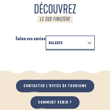
DÉCOUVREZ
LE SUD FINISTÈRE
Selon vos envies
BALADES
PARCOURS D'INTERPRÉTATION DE L'ANSE
EN FAMILLE
DE LA FORÊT
A
QUAND IL PLEUT
AU GRAND AIR
CONTACTER L'OFFICE DE TOURISME
COMMENT VENIR ?