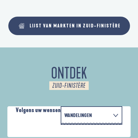
LIJST VAN MARKTEN IN ZUID-FINISTÈRE
ONTDEK
ZUID-FINISTÈRE
Volgens uw wensen
WANDELINGEN
MET DE FAMILIE
AUTOUR DES DEUX ANSES
A