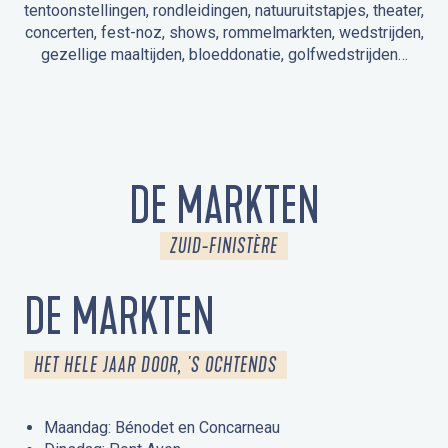
tentoonstellingen, rondleidingen, natuuruitstapjes, theater,
concerten, fest-noz, shows, rommelmarkten, wedstrijden,
gezellige maaltijden, bloeddonatie, golfwedstrijden…
EVENEMENTEN IN LA FORÊT-FOUESNANT
EVENEMENTEN IN DE OMGEVING
FEST NOZ
MARKTEN
VUURWERK
OPEN MONUMENTENDAGEN
UITSTAPJE IN DE NATUUR / RONDLEIDING
ANIMATIE VOOR KINDEREN
DE MARKTEN
ZUID-FINISTÈRE
DE MARKTEN
HET HELE JAAR DOOR, 'S OCHTENDS
Maandag: Bénodet en Concarneau