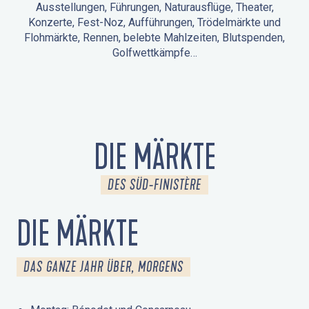
Ausstellungen, Führungen, Naturausflüge, Theater,
Konzerte, Fest-Noz, Aufführungen, Trödelmärkte und
Flohmärkte, Rennen, belebte Mahlzeiten, Blutspenden,
Golfwettkämpfe…
ANIMATIONEN IN LA FORÊT-FOUESNANT
VERANSTALTUNGEN IN DER UMGEBUNG
FEST NOZ
MÄRKTE
FEUERWERK
TAGE DES KULTURERBES
NATURAUSFLUG / GEFÜHRTE TOUR
ANIMATIONEN FÜR KINDER
DIE MÄRKTE
DES SÜD-FINISTÈRE
DIE MÄRKTE
DAS GANZE JAHR ÜBER, MORGENS