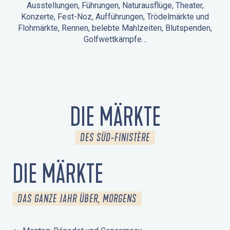
Ausstellungen, Führungen, Naturausflüge, Theater,
Konzerte, Fest-Noz, Aufführungen, Trödelmärkte und
Flohmärkte, Rennen, belebte Mahlzeiten, Blutspenden,
Golfwettkämpfe…
ANIMATIONEN IN LA FORÊT-FOUESNANT
VERANSTALTUNGEN IN DER UMGEBUNG
FEST NOZ
MÄRKTE
FEUERWERK
TAGE DES KULTURERBES
NATURAUSFLUG / GEFÜHRTE TOUR
ANIMATIONEN FÜR KINDER
DIE MÄRKTE
DES SÜD-FINISTÈRE
DIE MÄRKTE
DAS GANZE JAHR ÜBER, MORGENS