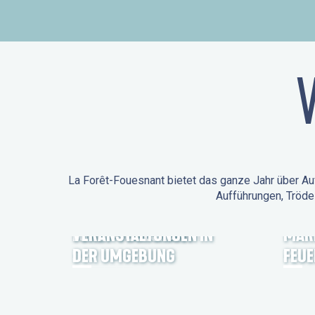
La Forêt-Fouesnant bietet das ganze Jahr über Auf
Aufführungen, Tröde
ANIMATIONEN IN LA
FORÊT-FOUESNANT
VERANSTALTUNGEN IN
MÄR
DER UMGEBUNG
FEU
FEST NOZ