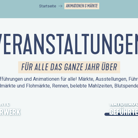
ANIMATIONEN & MÄRKTE
Startseite
VERANSTALTUNGE
FÜR ALLE DAS GANZE JAHR ÜBER
führungen und Animationen für alle! Märkte, Ausstellungen, Führ
lmärkte und Flohmärkte, Rennen, belebte Mahlzeiten, Blutspen
KTE
TAGE DES
NATURAUS
ERWERK
GEFÜHRTE