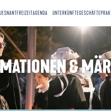
OUESNANT
FREIZEIT
AGENDA
UNTERKÜNFTE
GESCHÄFTE
PRAK
IMATIONEN & MÄR