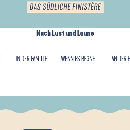
DAS SÜDLICHE FINISTÈRE
Nach Lust und Laune
E
IN DER FAMILIE
WENN ES REGNET
AN DER 