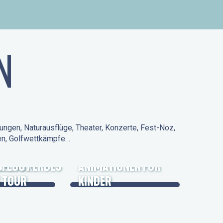
N
ungen, Naturausflüge, Theater, Konzerte, Fest-Noz,
den, Golfwettkämpfe…
 KULTURERBES
FLUG /
ANIMATIONEN FÜR
 TOUR
KINDER