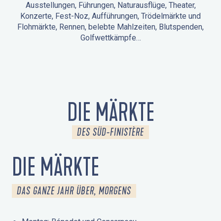
Ausstellungen, Führungen, Naturausflüge, Theater,
Konzerte, Fest-Noz, Aufführungen, Trödelmärkte und
Flohmärkte, Rennen, belebte Mahlzeiten, Blutspenden,
Golfwettkämpfe…
ANIMATIONEN IN LA FORÊT-FOUESNANT
VERANSTALTUNGEN IN DER UMGEBUNG
FEST NOZ
MÄRKTE
FEUERWERK
TAGE DES KULTURERBES
NATURAUSFLUG / GEFÜHRTE TOUR
ANIMATIONEN FÜR KINDER
DIE MÄRKTE
DES SÜD-FINISTÈRE
DIE MÄRKTE
DAS GANZE JAHR ÜBER, MORGENS