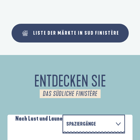
LISTE DER MÄRKTE IN SUD FINISTÈRE
ENTDECKEN SIE
DAS SÜDLICHE FINISTÈRE
Nach Lust und Laune
SPAZIERGÄNGE
P