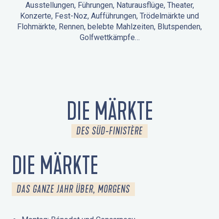
Ausstellungen, Führungen, Naturausflüge, Theater,
Konzerte, Fest-Noz, Aufführungen, Trödelmärkte und
Flohmärkte, Rennen, belebte Mahlzeiten, Blutspenden,
Golfwettkämpfe…
ANIMATIONEN IN LA FORÊT-FOUESNANT
VERANSTALTUNGEN IN DER UMGEBUNG
FEST NOZ
MÄRKTE
FEUERWERK
TAGE DES KULTURERBES
NATURAUSFLUG / GEFÜHRTE TOUR
ANIMATIONEN FÜR KINDER
DIE MÄRKTE
DES SÜD-FINISTÈRE
DIE MÄRKTE
DAS GANZE JAHR ÜBER, MORGENS