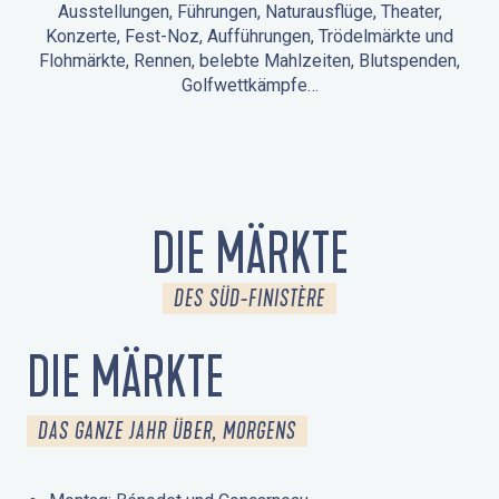
Ausstellungen, Führungen, Naturausflüge, Theater,
Konzerte, Fest-Noz, Aufführungen, Trödelmärkte und
Flohmärkte, Rennen, belebte Mahlzeiten, Blutspenden,
Golfwettkämpfe…
ANIMATIONEN IN LA FORÊT-FOUESNANT
VERANSTALTUNGEN IN DER UMGEBUNG
FEST NOZ
MÄRKTE
FEUERWERK
TAGE DES KULTURERBES
NATURAUSFLUG / GEFÜHRTE TOUR
ANIMATIONEN FÜR KINDER
DIE MÄRKTE
DES SÜD-FINISTÈRE
DIE MÄRKTE
DAS GANZE JAHR ÜBER, MORGENS