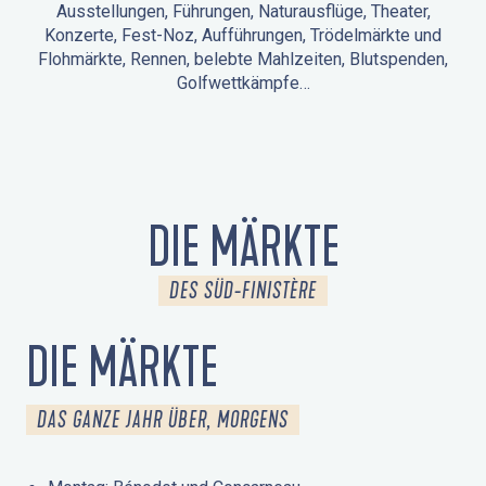
Ausstellungen, Führungen, Naturausflüge, Theater,
Konzerte, Fest-Noz, Aufführungen, Trödelmärkte und
Flohmärkte, Rennen, belebte Mahlzeiten, Blutspenden,
Golfwettkämpfe…
ANIMATIONEN IN LA FORÊT-FOUESNANT
VERANSTALTUNGEN IN DER UMGEBUNG
FEST NOZ
MÄRKTE
FEUERWERK
TAGE DES KULTURERBES
NATURAUSFLUG / GEFÜHRTE TOUR
ANIMATIONEN FÜR KINDER
DIE MÄRKTE
DES SÜD-FINISTÈRE
DIE MÄRKTE
DAS GANZE JAHR ÜBER, MORGENS