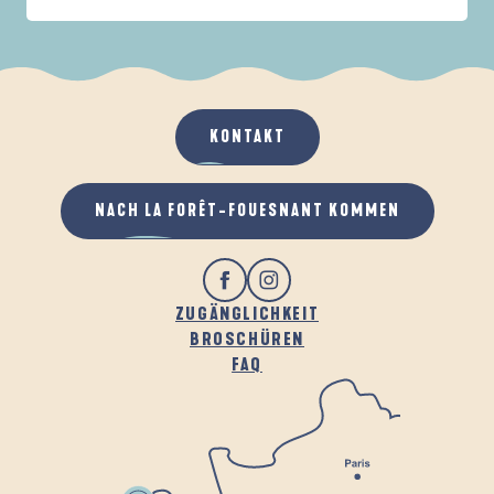
IN DER FAMILIE
DE LA FORÊT
D
WENN ES REGNET
AN DER FRISCHEN LUFT
KONTAKT
NACH LA FORÊT-FOUESNANT KOMMEN
ZUGÄNGLICHKEIT
BROSCHÜREN
FAQ