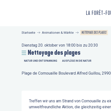
Aller
au
LA FORÊT-F
contenu
principal
NETTOYAGE DES PLAGES
Startseite
Animationen & Märkte
Dienstag 20. oktober von 18:00 bis zu 20:30
Nettoyage des plages
NATUR UND ENTSPANNUNG
AUSFLÜGE IN DIE NATUR
Plage de Cornouaille Boulevard Alfred Guillou, 299
Beschreibung
Treffen wir uns am Strand von Cornouaille zu 
umweltfreundliche Aktion, die gleichzeitig einem