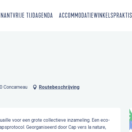
SNANT
VRIJE TIJD
AGENDA
ACCOMMODATIE
WINKELS
PRAKTIS
00 Concarneau
Routebeschrijving
ille voor een grote collectieve inzameling. Een eco-
apsprotocol. Georganiseerd door Cap vers la nature, 