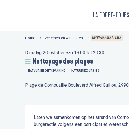
Aller
au
LA FORÊT-FOUE
contenu
principal
NETTOYAGE DES PLAGES
Home
Evenementen & markten
Dinsdag 20 oktober van 18:00 tot 20:30
Nettoyage des plages
NATUUR EN ONTSPANNING
NATUUREXCURSIES
Plage de Cornouaille Boulevard Alfred Guillou, 299
Beschrijving
Laten we samenkomen op het strand van Cornoua
burgeractie volgens een participatief wetensch