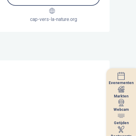
cap-vers-la-nature.org
Evenementen
Evenementen
Markten
Markten
Webcam
Webcam
Getijden
Getijden