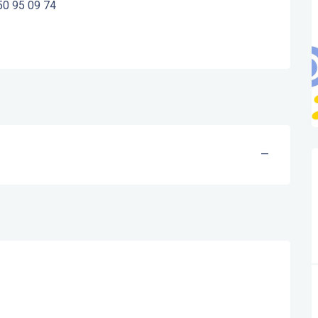
50 95 09 74
—