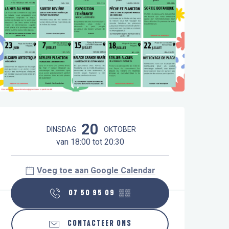
Openingstijden en contactgegeve
20
DINSDAG
OKTOBER
van 18:00 tot 20:30
Voeg toe aan Google Calendar
07 50 95 09
▒▒
CONTACTEER ONS