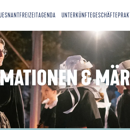
OUESNANT
FREIZEIT
AGENDA
UNTERKÜNFTE
GESCHÄFTE
PRAK
IMATIONEN & MÄR