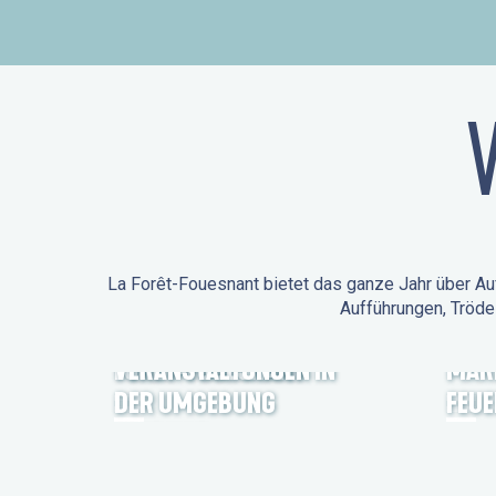
La Forêt-Fouesnant bietet das ganze Jahr über Auf
Aufführungen, Tröde
ANIMATIONEN IN LA
FORÊT-FOUESNANT
VERANSTALTUNGEN IN
MÄR
DER UMGEBUNG
FEU
FEST NOZ