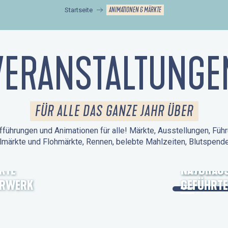
ANIMATIONEN & MÄRKTE
Startseite
VERANSTALTUNGE
FÜR ALLE DAS GANZE JAHR ÜBER
führungen und Animationen für alle! Märkte, Ausstellungen, Führ
lmärkte und Flohmärkte, Rennen, belebte Mahlzeiten, Blutspen
KTE
TAGE DES
NATURAUS
ERWERK
GEFÜHRTE