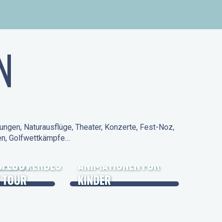
N
ungen, Naturausflüge, Theater, Konzerte, Fest-Noz,
den, Golfwettkämpfe…
 KULTURERBES
FLUG /
ANIMATIONEN FÜR
 TOUR
KINDER