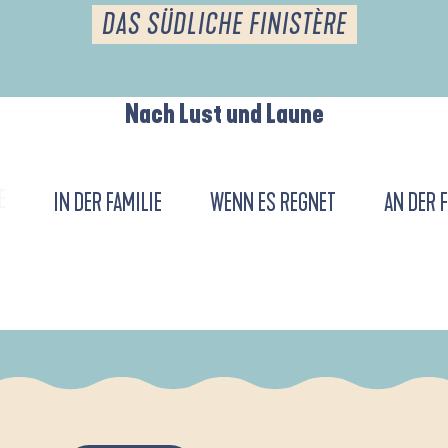
DAS SÜDLICHE FINISTÈRE
Nach Lust und Laune
E
IN DER FAMILIE
WENN ES REGNET
AN DER 