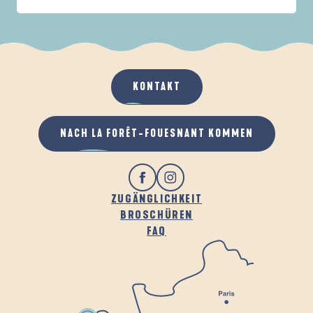
IN DER FAMILIE
DE LA FORÊT
D
WENN ES REGNET
AN DER FRISCHEN LUFT
KONTAKT
NACH LA FORÊT-FOUESNANT KOMMEN
ZUGÄNGLICHKEIT
BROSCHÜREN
FAQ