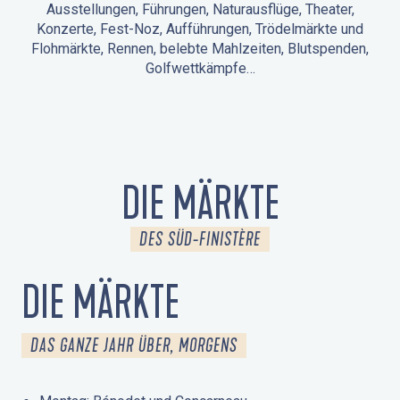
Ausstellungen, Führungen, Naturausflüge, Theater,
Konzerte, Fest-Noz, Aufführungen, Trödelmärkte und
Flohmärkte, Rennen, belebte Mahlzeiten, Blutspenden,
Golfwettkämpfe…
ANIMATIONEN IN LA FORÊT-FOUESNANT
VERANSTALTUNGEN IN DER UMGEBUNG
FEST NOZ
MÄRKTE
FEUERWERK
TAGE DES KULTURERBES
NATURAUSFLUG / GEFÜHRTE TOUR
ANIMATIONEN FÜR KINDER
DIE MÄRKTE
DES SÜD-FINISTÈRE
DIE MÄRKTE
DAS GANZE JAHR ÜBER, MORGENS