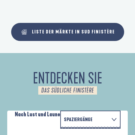
LISTE DER MÄRKTE IN SUD FINISTÈRE
ENTDECKEN SIE
DAS SÜDLICHE FINISTÈRE
Nach Lust und Laune
SPAZIERGÄNGE
P