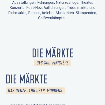
Ausstellungen, Führungen, Naturausflüge, Theater,
Konzerte, Fest-Noz, Aufführungen, Trödelmärkte und
Flohmärkte, Rennen, belebte Mahlzeiten, Blutspenden,
Golfwettkämpfe…
ANIMATIONEN IN LA FORÊT-FOUESNANT
VERANSTALTUNGEN IN DER UMGEBUNG
FEST NOZ
MÄRKTE
FEUERWERK
TAGE DES KULTURERBES
NATURAUSFLUG / GEFÜHRTE TOUR
ANIMATIONEN FÜR KINDER
DIE MÄRKTE
DES SÜD-FINISTÈRE
DIE MÄRKTE
DAS GANZE JAHR ÜBER, MORGENS