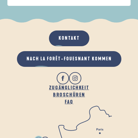
IN DER FAMILIE
DE LA FORÊT
A
WENN ES REGNET
AN DER FRISCHEN LUFT
KONTAKT
NACH LA FORÊT-FOUESNANT KOMMEN
ZUGÄNGLICHKEIT
BROSCHÜREN
FAQ