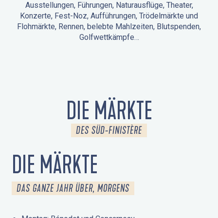
Ausstellungen, Führungen, Naturausflüge, Theater,
Konzerte, Fest-Noz, Aufführungen, Trödelmärkte und
Flohmärkte, Rennen, belebte Mahlzeiten, Blutspenden,
Golfwettkämpfe…
ANIMATIONEN IN LA FORÊT-FOUESNANT
VERANSTALTUNGEN IN DER UMGEBUNG
FEST NOZ
MÄRKTE
FEUERWERK
TAGE DES KULTURERBES
NATURAUSFLUG / GEFÜHRTE TOUR
ANIMATIONEN FÜR KINDER
DIE MÄRKTE
DES SÜD-FINISTÈRE
DIE MÄRKTE
DAS GANZE JAHR ÜBER, MORGENS