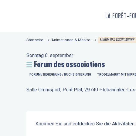
Aller
au
LA FORÊT-F
contenu
principal
FORUM DES ASSOCIATIONS
Startseite
Animationen & Märkte
Sonntag 6. september
Forum des associations
FORUM / BEGEGNUNG / BUCHSIGNIERUNG
TRÖDELMARKT MIT NIPP
Salle Omnisport, Pont Plat, 29740 Plobannalec-Les
Beschreibung
Kommen Sie und entdecken Sie die Aktivitäten