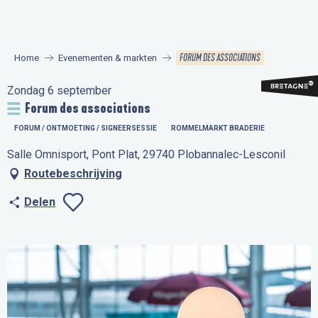
Aller
au
contenu
FORUM DES ASSOCIATIONS
Home
Evenementen & markten
principal
Zondag 6 september
Forum des associations
FORUM / ONTMOETING / SIGNEERSESSIE
ROMMELMARKT BRADERIE
Salle Omnisport, Pont Plat, 29740 Plobannalec-Lesconil
Routebeschrijving
Delen
Ajouter aux favo