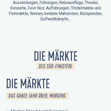
Ausstellungen, Führungen, Naturausflüge, Theater,
Konzerte, Fest-Noz, Aufführungen, Trödelmärkte und
Flohmärkte, Rennen, belebte Mahlzeiten, Blutspenden,
Golfwettkämpfe…
ANIMATIONEN IN LA FORÊT-FOUESNANT
VERANSTALTUNGEN IN DER UMGEBUNG
FEST NOZ
MÄRKTE
FEUERWERK
TAGE DES KULTURERBES
NATURAUSFLUG / GEFÜHRTE TOUR
ANIMATIONEN FÜR KINDER
DIE MÄRKTE
DES SÜD-FINISTÈRE
DIE MÄRKTE
DAS GANZE JAHR ÜBER, MORGENS