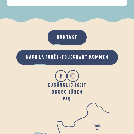
IN DER FAMILIE
DE LA FORÊT
D
WENN ES REGNET
AN DER FRISCHEN LUFT
KONTAKT
NACH LA FORÊT-FOUESNANT KOMMEN
ZUGÄNGLICHKEIT
BROSCHÜREN
FAQ