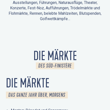
Ausstellungen, Führungen, Naturausflüge, Theater,
Konzerte, Fest-Noz, Aufführungen, Trödelmärkte und
Flohmärkte, Rennen, belebte Mahlzeiten, Blutspenden,
Golfwettkämpfe…
ANIMATIONEN IN LA FORÊT-FOUESNANT
VERANSTALTUNGEN IN DER UMGEBUNG
FEST NOZ
MÄRKTE
FEUERWERK
TAGE DES KULTURERBES
NATURAUSFLUG / GEFÜHRTE TOUR
ANIMATIONEN FÜR KINDER
DIE MÄRKTE
DES SÜD-FINISTÈRE
DIE MÄRKTE
DAS GANZE JAHR ÜBER, MORGENS