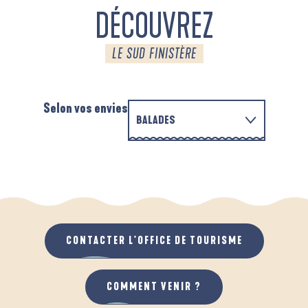
DÉCOUVREZ
LE SUD FINISTÈRE
Selon vos envies
BALADES
PARCOURS D'INTERPRÉTATION DE L'ANSE
EN FAMILLE
DE LA FORÊT
D
QUAND IL PLEUT
AU GRAND AIR
CONTACTER L'OFFICE DE TOURISME
COMMENT VENIR ?