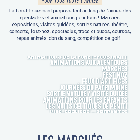
POUR TOUS TOUTE L'ANNÉE
La Forêt-Fouesnant propose tout au long de l’année des
spectacles et animations pour tous ! Marchés,
expositions, visites guidées, sorties natures, théâtre,
concerts, fest-noz, spectacles, trocs et puces, courses,
repas animés, don du sang, compétition de golf…
ANIMATIONS DE LA FORÊT-FOUESNANT
ANIMATIONS AUX ALENTOURS
MARCHÉS
FEST NOZ
FEUX D’ARTIFICES
JOURNÉES DU PATRIMOINE
SORTIE NATURE / VISITE GUIDÉE
ANIMATIONS POUR LES ENFANTS
LES NUITS CELTIQUES DE PENITI
VIDE-GRENIERS – BROCANTES