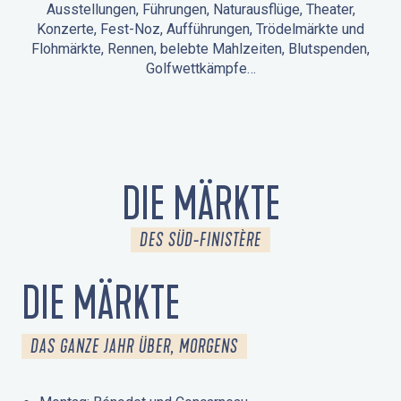
Ausstellungen, Führungen, Naturausflüge, Theater,
Konzerte, Fest-Noz, Aufführungen, Trödelmärkte und
Flohmärkte, Rennen, belebte Mahlzeiten, Blutspenden,
Golfwettkämpfe…
ANIMATIONEN IN LA FORÊT-FOUESNANT
VERANSTALTUNGEN IN DER UMGEBUNG
FEST NOZ
MÄRKTE
FEUERWERK
TAGE DES KULTURERBES
NATURAUSFLUG / GEFÜHRTE TOUR
ANIMATIONEN FÜR KINDER
DIE MÄRKTE
DES SÜD-FINISTÈRE
DIE MÄRKTE
DAS GANZE JAHR ÜBER, MORGENS