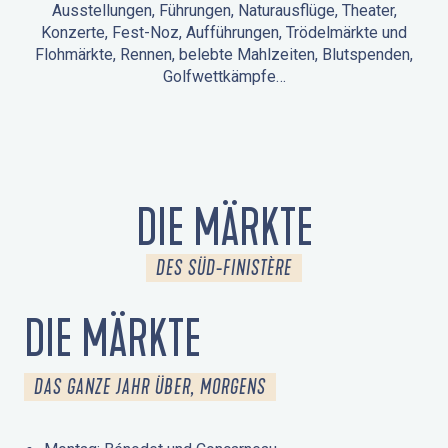
Ausstellungen, Führungen, Naturausflüge, Theater,
Konzerte, Fest-Noz, Aufführungen, Trödelmärkte und
Flohmärkte, Rennen, belebte Mahlzeiten, Blutspenden,
Golfwettkämpfe…
ANIMATIONEN IN LA FORÊT-FOUESNANT
VERANSTALTUNGEN IN DER UMGEBUNG
FEST NOZ
MÄRKTE
FEUERWERK
TAGE DES KULTURERBES
NATURAUSFLUG / GEFÜHRTE TOUR
ANIMATIONEN FÜR KINDER
DIE MÄRKTE
DES SÜD-FINISTÈRE
DIE MÄRKTE
DAS GANZE JAHR ÜBER, MORGENS