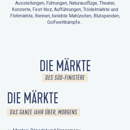
Ausstellungen, Führungen, Naturausflüge, Theater,
Konzerte, Fest-Noz, Aufführungen, Trödelmärkte und
Flohmärkte, Rennen, belebte Mahlzeiten, Blutspenden,
Golfwettkämpfe…
ANIMATIONEN IN LA FORÊT-FOUESNANT
VERANSTALTUNGEN IN DER UMGEBUNG
FEST NOZ
MÄRKTE
FEUERWERK
TAGE DES KULTURERBES
NATURAUSFLUG / GEFÜHRTE TOUR
ANIMATIONEN FÜR KINDER
DIE MÄRKTE
DES SÜD-FINISTÈRE
DIE MÄRKTE
DAS GANZE JAHR ÜBER, MORGENS