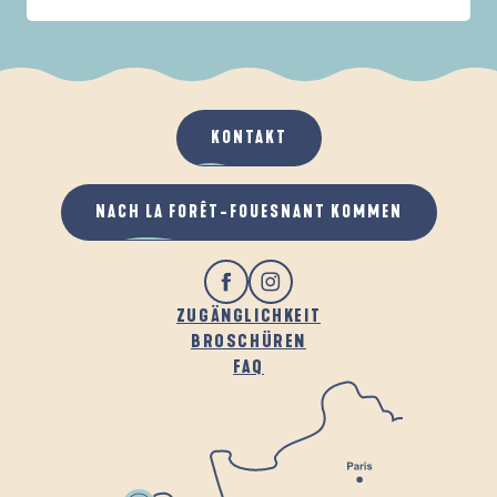
IN DER FAMILIE
DE LA FORÊT
A
WENN ES REGNET
AN DER FRISCHEN LUFT
KONTAKT
NACH LA FORÊT-FOUESNANT KOMMEN
ZUGÄNGLICHKEIT
BROSCHÜREN
FAQ