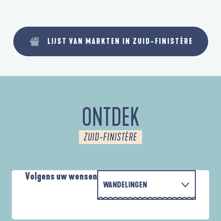
LIJST VAN MARKTEN IN ZUID-FINISTÈRE
ONTDEK
ZUID-FINISTÈRE
Volgens uw wensen
WANDELINGEN
MET DE FAMILIE
AUTOUR DE L'ANSE SAINT-LAURENT
D