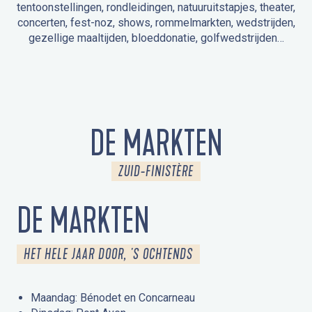
tentoonstellingen, rondleidingen, natuuruitstapjes, theater,
concerten, fest-noz, shows, rommelmarkten, wedstrijden,
gezellige maaltijden, bloeddonatie, golfwedstrijden…
EVENEMENTEN IN LA FORÊT-FOUESNANT
EVENEMENTEN IN DE OMGEVING
FEST NOZ
MARKTEN
VUURWERK
OPEN MONUMENTENDAGEN
UITSTAPJE IN DE NATUUR / RONDLEIDING
ANIMATIE VOOR KINDEREN
DE MARKTEN
ZUID-FINISTÈRE
DE MARKTEN
HET HELE JAAR DOOR, 'S OCHTENDS
Maandag: Bénodet en Concarneau