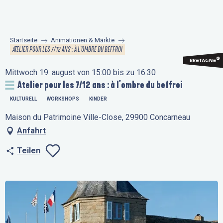
Aller
au
contenu
Startseite
Animationen & Märkte
principal
ATELIER POUR LES 7/12 ANS : À L'OMBRE DU BEFFROI
Mittwoch 19. august von 15:00 bis zu 16:30
Atelier pour les 7/12 ans : à l'ombre du beffroi
KULTURELL
WORKSHOPS
KINDER
Maison du Patrimoine Ville-Close, 29900 Concarneau
Anfahrt
Teilen
Ajouter aux favo