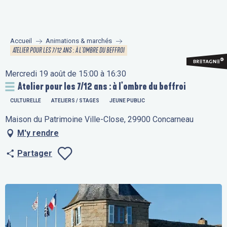
Aller
au
contenu
Accueil
Animations & marchés
principal
ATELIER POUR LES 7/12 ANS : À L'OMBRE DU BEFFROI
Mercredi 19 août de 15:00 à 16:30
Atelier pour les 7/12 ans : à l'ombre du beffroi
CULTURELLE
ATELIERS / STAGES
JEUNE PUBLIC
Maison du Patrimoine Ville-Close, 29900 Concarneau
M'y rendre
Partager
Ajouter aux fav