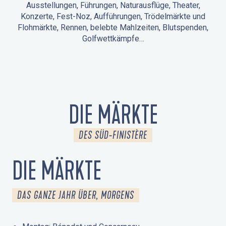
Ausstellungen, Führungen, Naturausflüge, Theater,
Konzerte, Fest-Noz, Aufführungen, Trödelmärkte und
Flohmärkte, Rennen, belebte Mahlzeiten, Blutspenden,
Golfwettkämpfe…
ANIMATIONEN IN LA FORÊT-FOUESNANT
VERANSTALTUNGEN IN DER UMGEBUNG
FEST NOZ
MÄRKTE
FEUERWERK
TAGE DES KULTURERBES
NATURAUSFLUG / GEFÜHRTE TOUR
ANIMATIONEN FÜR KINDER
DIE MÄRKTE
DES SÜD-FINISTÈRE
DIE MÄRKTE
DAS GANZE JAHR ÜBER, MORGENS