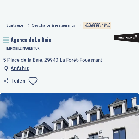
Aller
au
contenu
AGENCE DE LA BAIE
Startseite
Geschäfte & restaurants
principal
Agence de La Baie
IMMOBILEINAGENTUR
5 Place de la Baie, 29940 La Forêt-Fouesnant
Anfahrt
Teilen
Ajouter aux favo