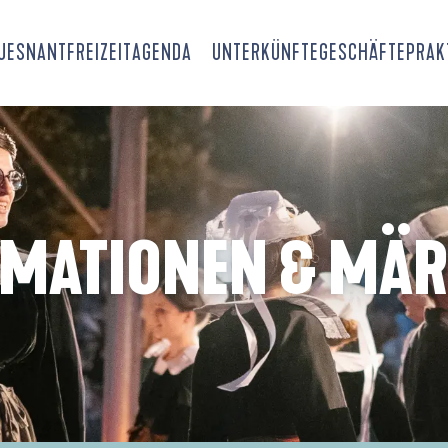
OUESNANT
FREIZEIT
AGENDA
UNTERKÜNFTE
GESCHÄFTE
PRAK
IMATIONEN & MÄR