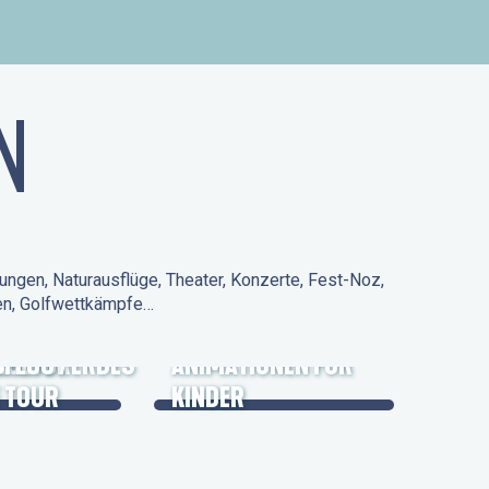
N
ungen, Naturausflüge, Theater, Konzerte, Fest-Noz,
den, Golfwettkämpfe…
 KULTURERBES
FLUG /
ANIMATIONEN FÜR
 TOUR
KINDER