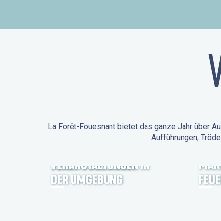
La Forêt-Fouesnant bietet das ganze Jahr über Auf
Aufführungen, Tröde
ANIMATIONEN IN LA
FORÊT-FOUESNANT
VERANSTALTUNGEN IN
MÄR
DER UMGEBUNG
FEU
FEST NOZ