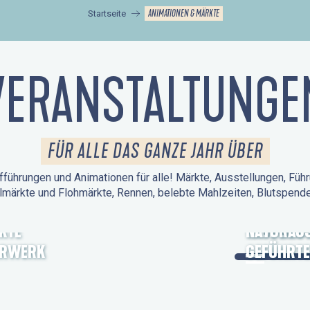
ANIMATIONEN & MÄRKTE
Startseite
VERANSTALTUNGE
FÜR ALLE DAS GANZE JAHR ÜBER
führungen und Animationen für alle! Märkte, Ausstellungen, Führ
lmärkte und Flohmärkte, Rennen, belebte Mahlzeiten, Blutspen
KTE
TAGE DES
NATURAUS
ERWERK
GEFÜHRTE