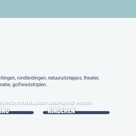
ngen, rondleidingen, natuuruitstapjes, theater,
natie, golfwedstrijden…
 IN DE
NUMENTENDAGEN
ANIMATIE VOOR
ING
KINDEREN