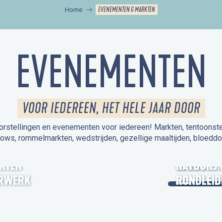
EVENEMENTEN & MARKTEN
Home
EVENEMENTEN
VOOR IEDEREEN, HET HELE JAAR DOOR
orstellingen en evenementen voor iedereen! Markten, tentoonstelli
hows, rommelmarkten, wedstrijden, gezellige maaltijden, bloeddo
UITSTAPJE
KTEN
OPEN MO
NATUUR /
RWERK
RONDLEID