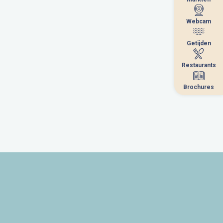
Webcam
Webcam
Getijden
Getijden
Restaurants
Restaurants
Brochures
Brochures