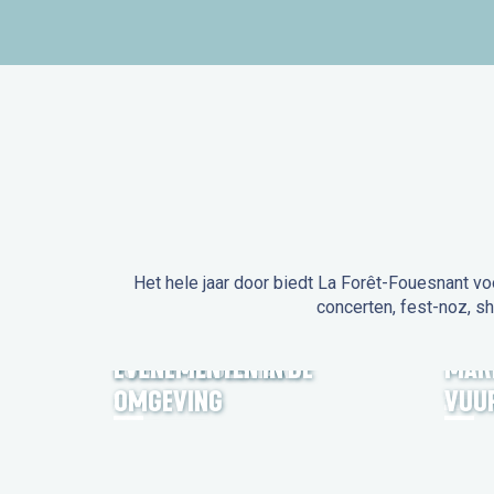
Het hele jaar door biedt La Forêt-Fouesnant vo
concerten, fest-noz, s
EVENEMENTEN IN LA
FORÊT-FOUESNANT
EVENEMENTEN IN DE
MAR
OMGEVING
VUU
FEST NOZ