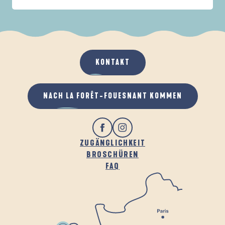
IN DER FAMILIE
DE LA FORÊT
A
WENN ES REGNET
AN DER FRISCHEN LUFT
KONTAKT
NACH LA FORÊT-FOUESNANT KOMMEN
ZUGÄNGLICHKEIT
BROSCHÜREN
FAQ