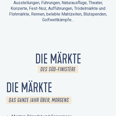
Ausstellungen, Führungen, Naturausflüge, Theater,
Konzerte, Fest-Noz, Aufführungen, Trödelmärkte und
Flohmärkte, Rennen, belebte Mahlzeiten, Blutspenden,
Golfwettkämpfe…
ANIMATIONEN IN LA FORÊT-FOUESNANT
VERANSTALTUNGEN IN DER UMGEBUNG
FEST NOZ
MÄRKTE
FEUERWERK
TAGE DES KULTURERBES
NATURAUSFLUG / GEFÜHRTE TOUR
ANIMATIONEN FÜR KINDER
DIE MÄRKTE
DES SÜD-FINISTÈRE
DIE MÄRKTE
DAS GANZE JAHR ÜBER, MORGENS