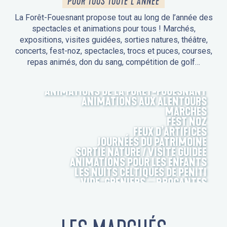
POUR TOUS TOUTE L'ANNÉE
La Forêt-Fouesnant propose tout au long de l’année des
spectacles et animations pour tous ! Marchés,
expositions, visites guidées, sorties natures, théâtre,
concerts, fest-noz, spectacles, trocs et puces, courses,
repas animés, don du sang, compétition de golf…
ANIMATIONS DE LA FORÊT-FOUESNANT
ANIMATIONS AUX ALENTOURS
MARCHÉS
FEST NOZ
FEUX D’ARTIFICES
JOURNÉES DU PATRIMOINE
SORTIE NATURE / VISITE GUIDÉE
ANIMATIONS POUR LES ENFANTS
LES NUITS CELTIQUES DE PENITI
VIDE-GRENIERS – BROCANTES