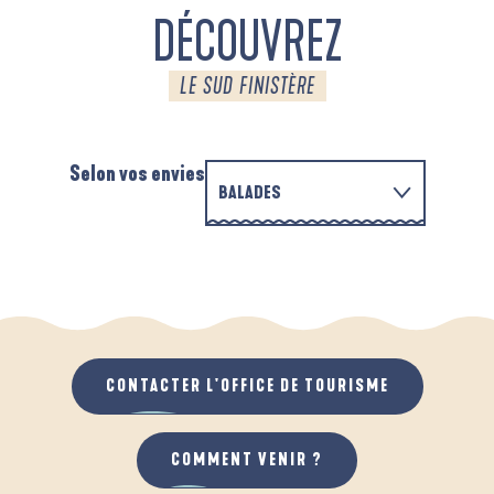
DÉCOUVREZ
LE SUD FINISTÈRE
Selon vos envies
BALADES
PARCOURS D'INTERPRÉTATION DE L'ANSE
EN FAMILLE
DE LA FORÊT
A
QUAND IL PLEUT
AU GRAND AIR
CONTACTER L'OFFICE DE TOURISME
COMMENT VENIR ?