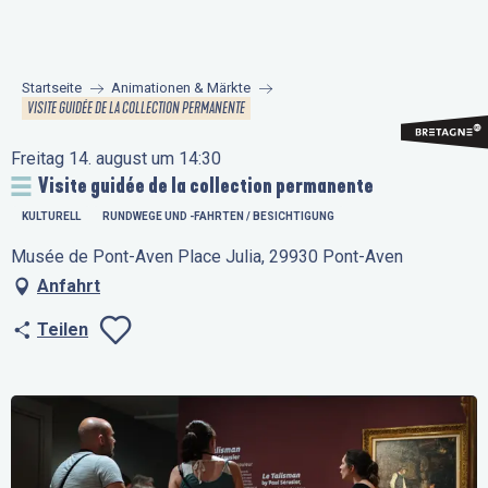
Aller
au
contenu
Startseite
Animationen & Märkte
principal
VISITE GUIDÉE DE LA COLLECTION PERMANENTE
Freitag 14. august um 14:30
Visite guidée de la collection permanente
KULTURELL
RUNDWEGE UND -FAHRTEN / BESICHTIGUNG
Musée de Pont-Aven Place Julia, 29930 Pont-Aven
Anfahrt
Teilen
Ajouter aux favo