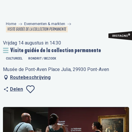
Aller
au
contenu
Home
Evenementen & markten
principal
VISITE GUIDÉE DE LA COLLECTION PERMANENTE
Vrijdag 14 augustus in 14:30
Visite guidée de la collection permanente
CULTUREEL
RONDRIT / BEZOEK
Musée de Pont-Aven Place Julia, 29930 Pont-Aven
Routebeschrijving
Delen
Ajouter aux favo