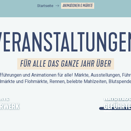
ANIMATIONEN & MÄRKTE
Startseite
VERANSTALTUNGE
FÜR ALLE DAS GANZE JAHR ÜBER
führungen und Animationen für alle! Märkte, Ausstellungen, Führ
lmärkte und Flohmärkte, Rennen, belebte Mahlzeiten, Blutspen
KTE
TAGE DES
NATURAUS
ERWERK
GEFÜHRTE