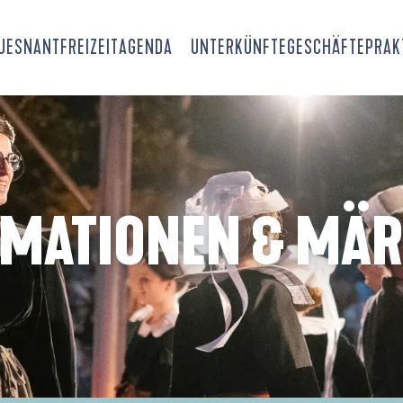
OUESNANT
FREIZEIT
AGENDA
UNTERKÜNFTE
GESCHÄFTE
PRAK
IMATIONEN & MÄR