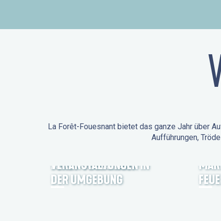
La Forêt-Fouesnant bietet das ganze Jahr über Auf
Aufführungen, Tröde
ANIMATIONEN IN LA
FORÊT-FOUESNANT
VERANSTALTUNGEN IN
MÄR
DER UMGEBUNG
FEU
FEST NOZ