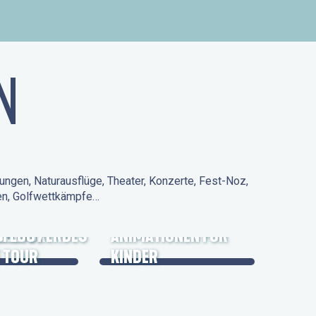
N
ungen, Naturausflüge, Theater, Konzerte, Fest-Noz,
den, Golfwettkämpfe…
 KULTURERBES
FLUG /
ANIMATIONEN FÜR
 TOUR
KINDER