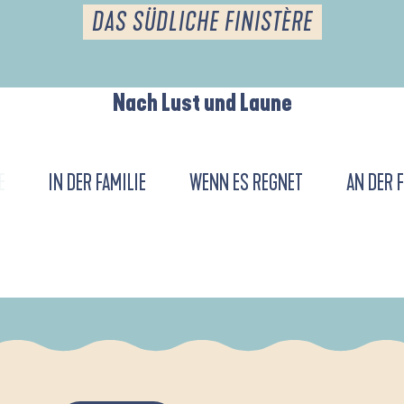
DAS SÜDLICHE FINISTÈRE
Nach Lust und Laune
E
IN DER FAMILIE
WENN ES REGNET
AN DER 