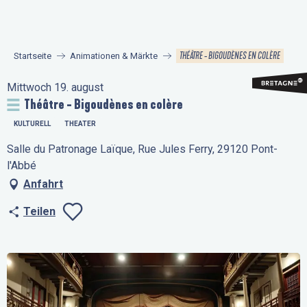
Aller
au
contenu
THÉÂTRE - BIGOUDÈNES EN COLÈRE
Startseite
Animationen & Märkte
principal
Mittwoch 19. august
Théâtre - Bigoudènes en colère
KULTURELL
THEATER
Salle du Patronage Laïque, Rue Jules Ferry, 29120 Pont-
l'Abbé
Anfahrt
Teilen
Ajouter aux favo