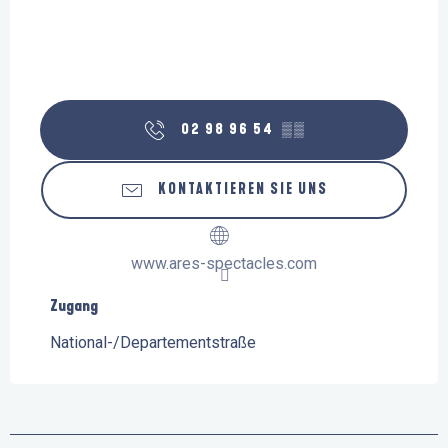
02 98 96 54
▒▒
KONTAKTIEREN SIE UNS
www.ares-spectacles.com
Zugang
Zugang
National-/Departementstraße