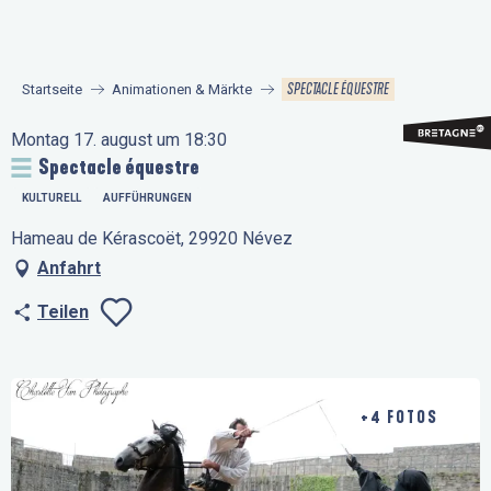
Aller
au
contenu
SPECTACLE ÉQUESTRE
Startseite
Animationen & Märkte
principal
Montag 17. august um 18:30
Spectacle équestre
KULTURELL
AUFFÜHRUNGEN
Hameau de Kérascoët, 29920 Névez
Anfahrt
Teilen
Ajouter aux favo
+4 FOTOS