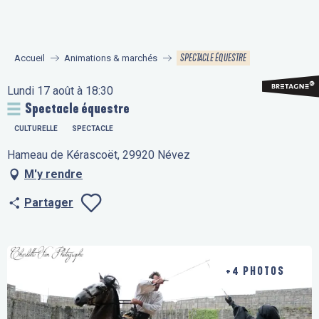
Aller
au
contenu
SPECTACLE ÉQUESTRE
Accueil
Animations & marchés
principal
Lundi 17 août à 18:30
Spectacle équestre
CULTURELLE
SPECTACLE
Hameau de Kérascoët, 29920 Névez
M'y rendre
Partager
Ajouter aux fav
+4 PHOTOS