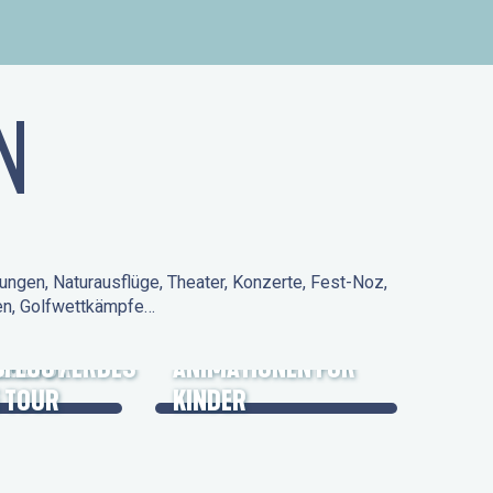
N
ungen, Naturausflüge, Theater, Konzerte, Fest-Noz,
den, Golfwettkämpfe…
 KULTURERBES
FLUG /
ANIMATIONEN FÜR
 TOUR
KINDER