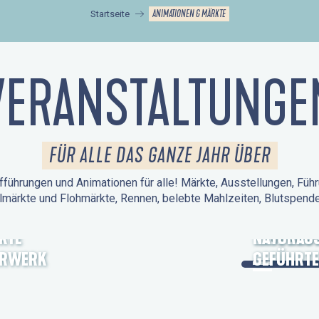
ANIMATIONEN & MÄRKTE
Startseite
VERANSTALTUNGE
FÜR ALLE DAS GANZE JAHR ÜBER
führungen und Animationen für alle! Märkte, Ausstellungen, Führ
lmärkte und Flohmärkte, Rennen, belebte Mahlzeiten, Blutspen
KTE
TAGE DES
NATURAUS
ERWERK
GEFÜHRTE