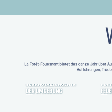
La Forêt-Fouesnant bietet das ganze Jahr über Auf
Aufführungen, Tröde
ANIMATIONEN IN LA
FORÊT-FOUESNANT
VERANSTALTUNGEN IN
MÄR
DER UMGEBUNG
FEU
FEST NOZ