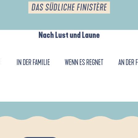
DAS SÜDLICHE FINISTÈRE
Nach Lust und Laune
E
IN DER FAMILIE
WENN ES REGNET
AN DER 