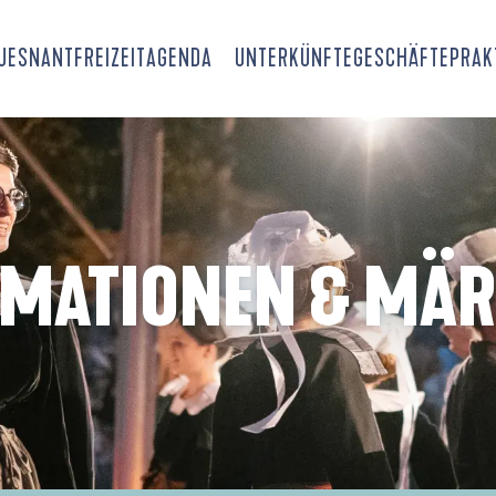
OUESNANT
FREIZEIT
AGENDA
UNTERKÜNFTE
GESCHÄFTE
PRAK
IMATIONEN & MÄR