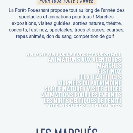
POUR TOUS TOUTE L'ANNÉE
La Forêt-Fouesnant propose tout au long de l’année des
spectacles et animations pour tous ! Marchés,
expositions, visites guidées, sorties natures, théâtre,
concerts, fest-noz, spectacles, trocs et puces, courses,
repas animés, don du sang, compétition de golf…
ANIMATIONS DE LA FORÊT-FOUESNANT
ANIMATIONS AUX ALENTOURS
MARCHÉS
FEST NOZ
FEUX D’ARTIFICES
JOURNÉES DU PATRIMOINE
SORTIE NATURE / VISITE GUIDÉE
ANIMATIONS POUR LES ENFANTS
LES NUITS CELTIQUES DE PENITI
VIDE-GRENIERS – BROCANTES