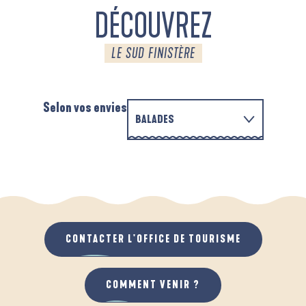
DÉCOUVREZ
LE SUD FINISTÈRE
Selon vos envies
BALADES
EN FAMILLE
AUTOUR DE L'ANSE SAINT-LAURENT
A
QUAND IL PLEUT
AU GRAND AIR
CONTACTER L'OFFICE DE TOURISME
COMMENT VENIR ?