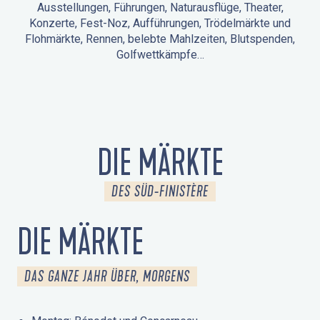
Ausstellungen, Führungen, Naturausflüge, Theater,
Konzerte, Fest-Noz, Aufführungen, Trödelmärkte und
Flohmärkte, Rennen, belebte Mahlzeiten, Blutspenden,
Golfwettkämpfe…
ANIMATIONEN IN LA FORÊT-FOUESNANT
VERANSTALTUNGEN IN DER UMGEBUNG
FEST NOZ
MÄRKTE
FEUERWERK
TAGE DES KULTURERBES
NATURAUSFLUG / GEFÜHRTE TOUR
ANIMATIONEN FÜR KINDER
DIE MÄRKTE
DES SÜD-FINISTÈRE
DIE MÄRKTE
DAS GANZE JAHR ÜBER, MORGENS