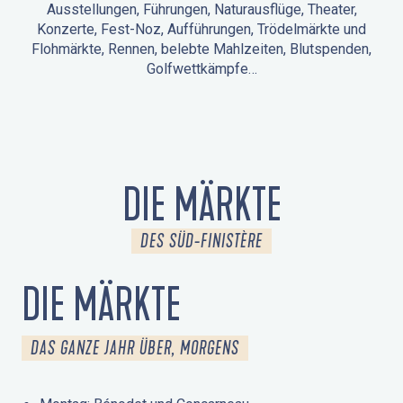
Ausstellungen, Führungen, Naturausflüge, Theater,
Konzerte, Fest-Noz, Aufführungen, Trödelmärkte und
Flohmärkte, Rennen, belebte Mahlzeiten, Blutspenden,
Golfwettkämpfe…
ANIMATIONEN IN LA FORÊT-FOUESNANT
VERANSTALTUNGEN IN DER UMGEBUNG
FEST NOZ
MÄRKTE
FEUERWERK
TAGE DES KULTURERBES
NATURAUSFLUG / GEFÜHRTE TOUR
ANIMATIONEN FÜR KINDER
DIE MÄRKTE
DES SÜD-FINISTÈRE
DIE MÄRKTE
DAS GANZE JAHR ÜBER, MORGENS