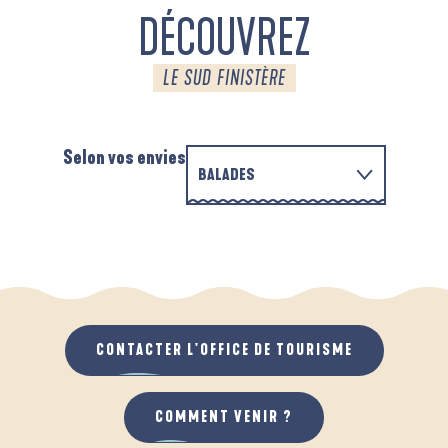
DÉCOUVREZ
LE SUD FINISTÈRE
Selon vos envies
BALADES
PARCOURS D'INTERPRÉTATION DE L'ANSE
EN FAMILLE
DE LA FORÊT
D
QUAND IL PLEUT
AU GRAND AIR
CONTACTER L'OFFICE DE TOURISME
COMMENT VENIR ?