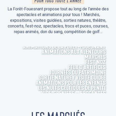
POUR TOUS TOUTE L'ANNÉE
La Forêt-Fouesnant propose tout au long de l’année des
spectacles et animations pour tous ! Marchés,
expositions, visites guidées, sorties natures, théâtre,
concerts, fest-noz, spectacles, trocs et puces, courses,
repas animés, don du sang, compétition de golf…
ANIMATIONS DE LA FORÊT-FOUESNANT
ANIMATIONS AUX ALENTOURS
MARCHÉS
FEST NOZ
FEUX D’ARTIFICES
JOURNÉES DU PATRIMOINE
SORTIE NATURE / VISITE GUIDÉE
ANIMATIONS POUR LES ENFANTS
LES NUITS CELTIQUES DE PENITI
VIDE-GRENIERS – BROCANTES